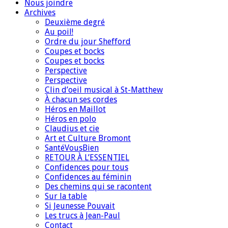
Nous joindre
Archives
Deuxième degré
Au poil!
Ordre du jour Shefford
Coupes et bocks
Coupes et bocks
Perspective
Perspective
Clin d’oeil musical à St-Matthew
À chacun ses cordes
Héros en Maillot
Héros en polo
Claudius et cie
Art et Culture Bromont
SantéVousBien
RETOUR À L’ESSENTIEL
Confidences pour tous
Confidences au féminin
Des chemins qui se racontent
Sur la table
Si Jeunesse Pouvait
Les trucs à Jean-Paul
Contact