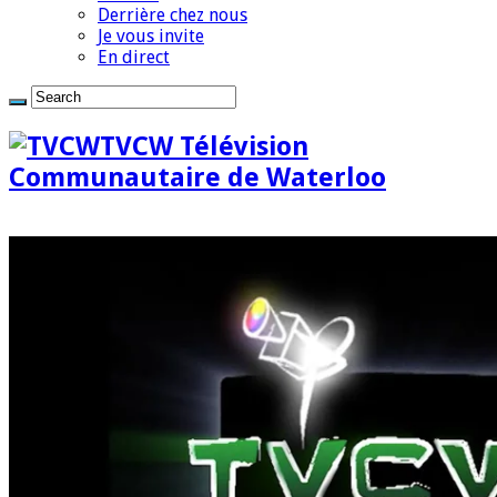
Derrière chez nous
Je vous invite
En direct
TVCW Télévision
Communautaire de Waterloo