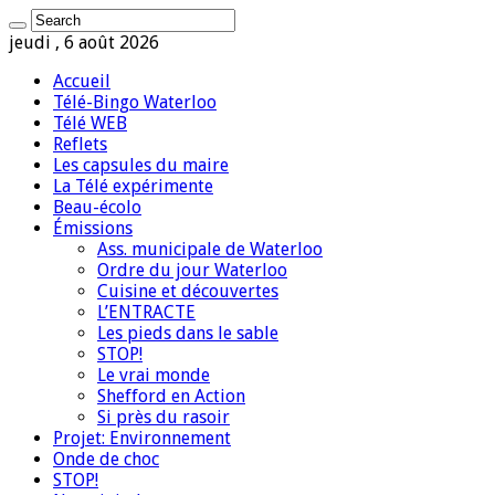
jeudi , 6 août 2026
Accueil
Télé-Bingo Waterloo
Télé WEB
Reflets
Les capsules du maire
La Télé expérimente
Beau-écolo
Émissions
Ass. municipale de Waterloo
Ordre du jour Waterloo
Cuisine et découvertes
L’ENTRACTE
Les pieds dans le sable
STOP!
Le vrai monde
Shefford en Action
Si près du rasoir
Projet: Environnement
Onde de choc
STOP!