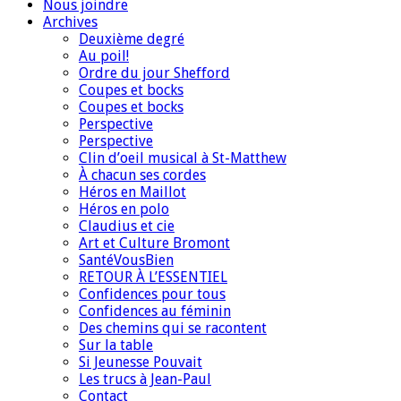
Nous joindre
Archives
Deuxième degré
Au poil!
Ordre du jour Shefford
Coupes et bocks
Coupes et bocks
Perspective
Perspective
Clin d’oeil musical à St-Matthew
À chacun ses cordes
Héros en Maillot
Héros en polo
Claudius et cie
Art et Culture Bromont
SantéVousBien
RETOUR À L’ESSENTIEL
Confidences pour tous
Confidences au féminin
Des chemins qui se racontent
Sur la table
Si Jeunesse Pouvait
Les trucs à Jean-Paul
Contact