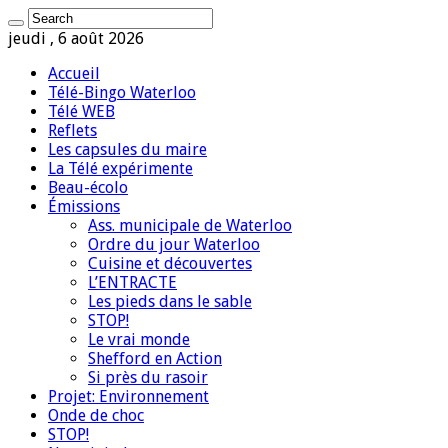
jeudi , 6 août 2026
Accueil
Télé-Bingo Waterloo
Télé WEB
Reflets
Les capsules du maire
La Télé expérimente
Beau-écolo
Émissions
Ass. municipale de Waterloo
Ordre du jour Waterloo
Cuisine et découvertes
L’ENTRACTE
Les pieds dans le sable
STOP!
Le vrai monde
Shefford en Action
Si près du rasoir
Projet: Environnement
Onde de choc
STOP!