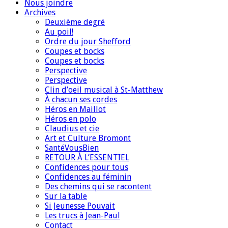
Nous joindre
Archives
Deuxième degré
Au poil!
Ordre du jour Shefford
Coupes et bocks
Coupes et bocks
Perspective
Perspective
Clin d’oeil musical à St-Matthew
À chacun ses cordes
Héros en Maillot
Héros en polo
Claudius et cie
Art et Culture Bromont
SantéVousBien
RETOUR À L’ESSENTIEL
Confidences pour tous
Confidences au féminin
Des chemins qui se racontent
Sur la table
Si Jeunesse Pouvait
Les trucs à Jean-Paul
Contact