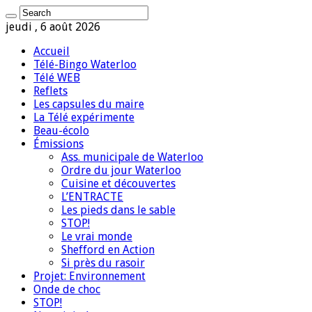
jeudi , 6 août 2026
Accueil
Télé-Bingo Waterloo
Télé WEB
Reflets
Les capsules du maire
La Télé expérimente
Beau-écolo
Émissions
Ass. municipale de Waterloo
Ordre du jour Waterloo
Cuisine et découvertes
L’ENTRACTE
Les pieds dans le sable
STOP!
Le vrai monde
Shefford en Action
Si près du rasoir
Projet: Environnement
Onde de choc
STOP!