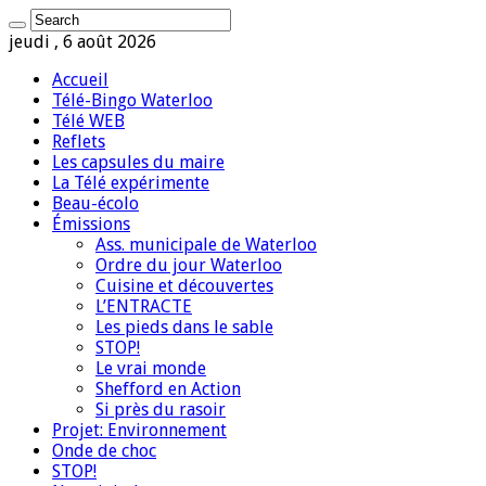
jeudi , 6 août 2026
Accueil
Télé-Bingo Waterloo
Télé WEB
Reflets
Les capsules du maire
La Télé expérimente
Beau-écolo
Émissions
Ass. municipale de Waterloo
Ordre du jour Waterloo
Cuisine et découvertes
L’ENTRACTE
Les pieds dans le sable
STOP!
Le vrai monde
Shefford en Action
Si près du rasoir
Projet: Environnement
Onde de choc
STOP!