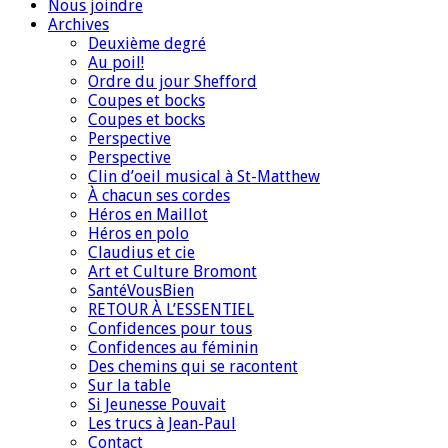
Nous joindre
Archives
Deuxième degré
Au poil!
Ordre du jour Shefford
Coupes et bocks
Coupes et bocks
Perspective
Perspective
Clin d’oeil musical à St-Matthew
À chacun ses cordes
Héros en Maillot
Héros en polo
Claudius et cie
Art et Culture Bromont
SantéVousBien
RETOUR À L’ESSENTIEL
Confidences pour tous
Confidences au féminin
Des chemins qui se racontent
Sur la table
Si Jeunesse Pouvait
Les trucs à Jean-Paul
Contact