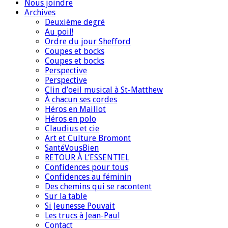
Nous joindre
Archives
Deuxième degré
Au poil!
Ordre du jour Shefford
Coupes et bocks
Coupes et bocks
Perspective
Perspective
Clin d’oeil musical à St-Matthew
À chacun ses cordes
Héros en Maillot
Héros en polo
Claudius et cie
Art et Culture Bromont
SantéVousBien
RETOUR À L’ESSENTIEL
Confidences pour tous
Confidences au féminin
Des chemins qui se racontent
Sur la table
Si Jeunesse Pouvait
Les trucs à Jean-Paul
Contact