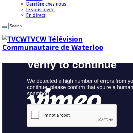
Derrière chez nous
Je vous invite
En direct
TVCW Télévision
Communautaire de Waterloo