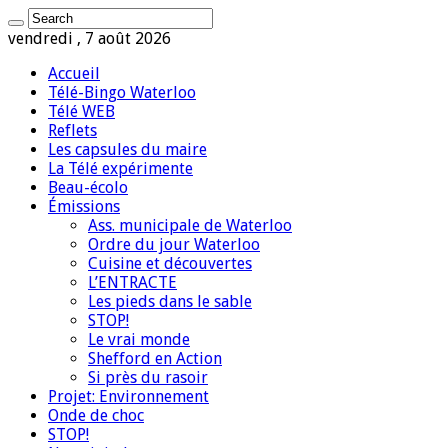
vendredi , 7 août 2026
Accueil
Télé-Bingo Waterloo
Télé WEB
Reflets
Les capsules du maire
La Télé expérimente
Beau-écolo
Émissions
Ass. municipale de Waterloo
Ordre du jour Waterloo
Cuisine et découvertes
L’ENTRACTE
Les pieds dans le sable
STOP!
Le vrai monde
Shefford en Action
Si près du rasoir
Projet: Environnement
Onde de choc
STOP!