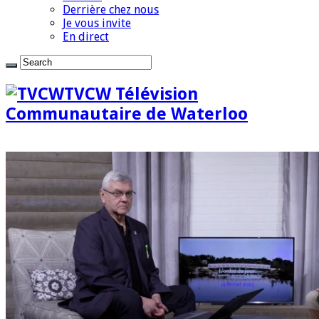
Derrière chez nous
Je vous invite
En direct
TVCW Télévision
Communautaire de Waterloo