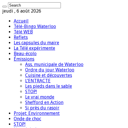
jeudi , 6 août 2026
Accueil
Télé-Bingo Waterloo
Télé WEB
Reflets
Les capsules du maire
La Télé expérimente
Beau-écolo
Émissions
Ass. municipale de Waterloo
Ordre du jour Waterloo
Cuisine et découvertes
L’ENTRACTE
Les pieds dans le sable
STOP!
Le vrai monde
Shefford en Action
Si près du rasoir
Projet: Environnement
Onde de choc
STOP!