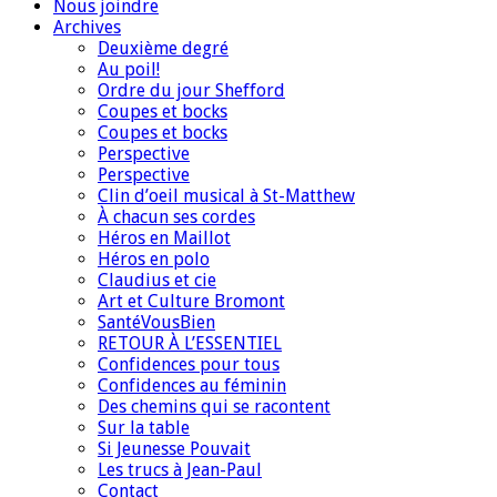
Nous joindre
Archives
Deuxième degré
Au poil!
Ordre du jour Shefford
Coupes et bocks
Coupes et bocks
Perspective
Perspective
Clin d’oeil musical à St-Matthew
À chacun ses cordes
Héros en Maillot
Héros en polo
Claudius et cie
Art et Culture Bromont
SantéVousBien
RETOUR À L’ESSENTIEL
Confidences pour tous
Confidences au féminin
Des chemins qui se racontent
Sur la table
Si Jeunesse Pouvait
Les trucs à Jean-Paul
Contact