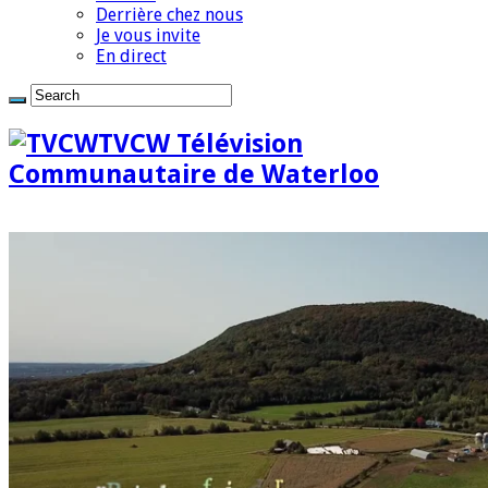
Derrière chez nous
Je vous invite
En direct
TVCW Télévision
Communautaire de Waterloo