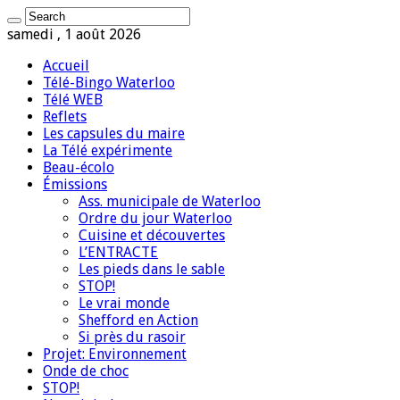
samedi , 1 août 2026
Accueil
Télé-Bingo Waterloo
Télé WEB
Reflets
Les capsules du maire
La Télé expérimente
Beau-écolo
Émissions
Ass. municipale de Waterloo
Ordre du jour Waterloo
Cuisine et découvertes
L’ENTRACTE
Les pieds dans le sable
STOP!
Le vrai monde
Shefford en Action
Si près du rasoir
Projet: Environnement
Onde de choc
STOP!