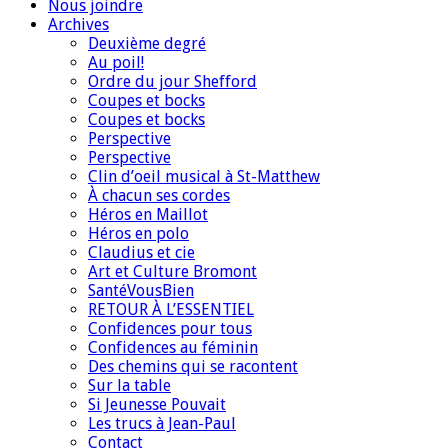
Nous joindre
Archives
Deuxième degré
Au poil!
Ordre du jour Shefford
Coupes et bocks
Coupes et bocks
Perspective
Perspective
Clin d’oeil musical à St-Matthew
À chacun ses cordes
Héros en Maillot
Héros en polo
Claudius et cie
Art et Culture Bromont
SantéVousBien
RETOUR À L’ESSENTIEL
Confidences pour tous
Confidences au féminin
Des chemins qui se racontent
Sur la table
Si Jeunesse Pouvait
Les trucs à Jean-Paul
Contact