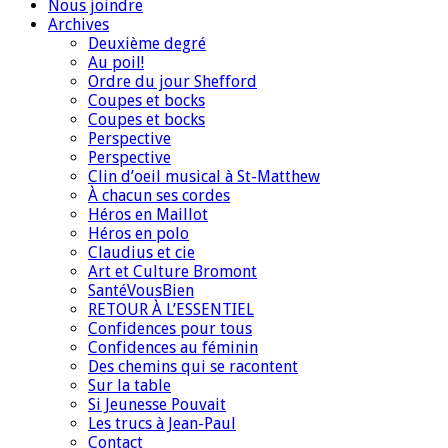
Nous joindre
Archives
Deuxième degré
Au poil!
Ordre du jour Shefford
Coupes et bocks
Coupes et bocks
Perspective
Perspective
Clin d’oeil musical à St-Matthew
À chacun ses cordes
Héros en Maillot
Héros en polo
Claudius et cie
Art et Culture Bromont
SantéVousBien
RETOUR À L’ESSENTIEL
Confidences pour tous
Confidences au féminin
Des chemins qui se racontent
Sur la table
Si Jeunesse Pouvait
Les trucs à Jean-Paul
Contact