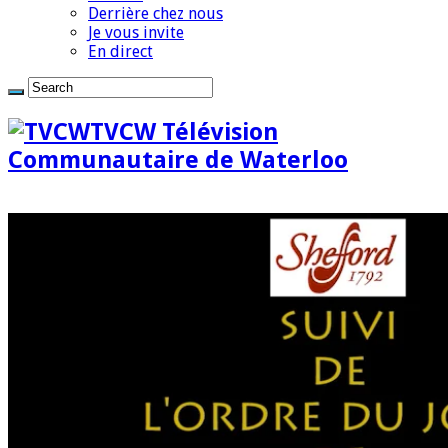
Derrière chez nous
Je vous invite
En direct
TVCW Télévision
Communautaire de Waterloo