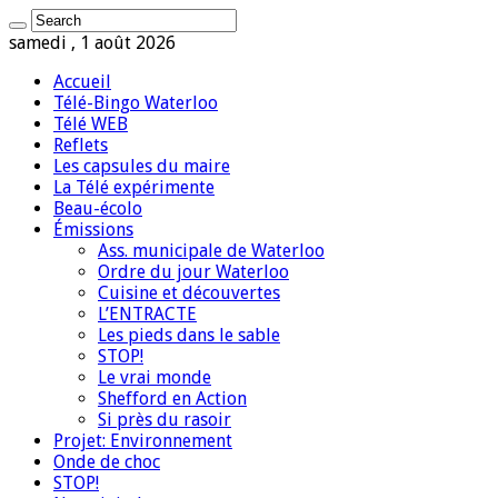
samedi , 1 août 2026
Accueil
Télé-Bingo Waterloo
Télé WEB
Reflets
Les capsules du maire
La Télé expérimente
Beau-écolo
Émissions
Ass. municipale de Waterloo
Ordre du jour Waterloo
Cuisine et découvertes
L’ENTRACTE
Les pieds dans le sable
STOP!
Le vrai monde
Shefford en Action
Si près du rasoir
Projet: Environnement
Onde de choc
STOP!