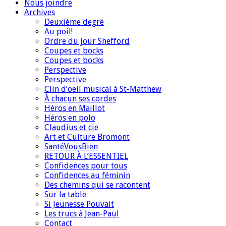
Nous joindre
Archives
Deuxième degré
Au poil!
Ordre du jour Shefford
Coupes et bocks
Coupes et bocks
Perspective
Perspective
Clin d’oeil musical à St-Matthew
À chacun ses cordes
Héros en Maillot
Héros en polo
Claudius et cie
Art et Culture Bromont
SantéVousBien
RETOUR À L’ESSENTIEL
Confidences pour tous
Confidences au féminin
Des chemins qui se racontent
Sur la table
Si Jeunesse Pouvait
Les trucs à Jean-Paul
Contact