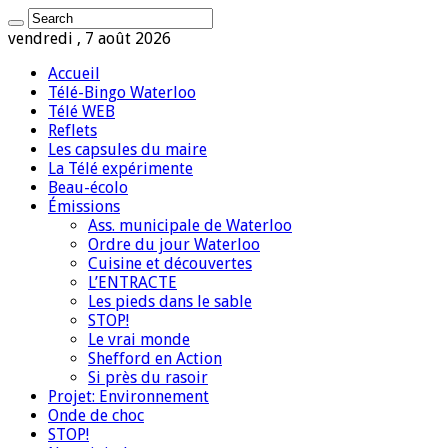
vendredi , 7 août 2026
Accueil
Télé-Bingo Waterloo
Télé WEB
Reflets
Les capsules du maire
La Télé expérimente
Beau-écolo
Émissions
Ass. municipale de Waterloo
Ordre du jour Waterloo
Cuisine et découvertes
L’ENTRACTE
Les pieds dans le sable
STOP!
Le vrai monde
Shefford en Action
Si près du rasoir
Projet: Environnement
Onde de choc
STOP!