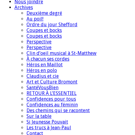
Nous joindre
Archives
Deuxième degré
Au poil!
Ordre du jour Shefford
Coupes et bocks
Coupes et bocks
Perspective
Perspective
Clin d’oeil musical à St-Matthew
À chacun ses cordes
Héros en Maillot
Héros en polo
Claudius et cie
Art et Culture Bromont
SantéVousBien
RETOUR À L’ESSENTIEL
Confidences pour tous
Confidences au féminin
Des chemins qui se racontent
Sur la table
Si Jeunesse Pouvait
Les trucs à Jean-Paul
Contact