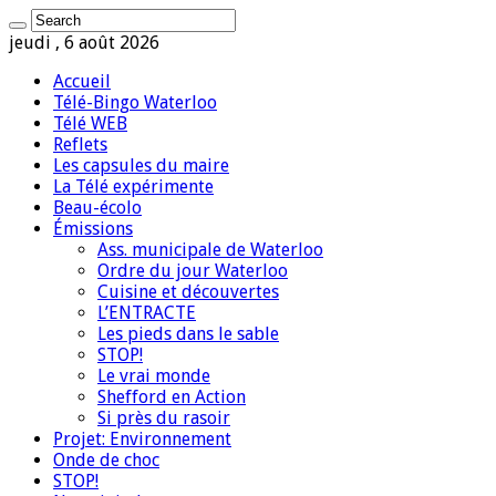
jeudi , 6 août 2026
Accueil
Télé-Bingo Waterloo
Télé WEB
Reflets
Les capsules du maire
La Télé expérimente
Beau-écolo
Émissions
Ass. municipale de Waterloo
Ordre du jour Waterloo
Cuisine et découvertes
L’ENTRACTE
Les pieds dans le sable
STOP!
Le vrai monde
Shefford en Action
Si près du rasoir
Projet: Environnement
Onde de choc
STOP!