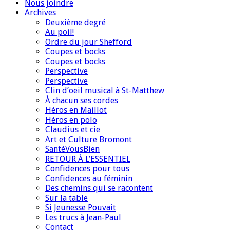
Nous joindre
Archives
Deuxième degré
Au poil!
Ordre du jour Shefford
Coupes et bocks
Coupes et bocks
Perspective
Perspective
Clin d’oeil musical à St-Matthew
À chacun ses cordes
Héros en Maillot
Héros en polo
Claudius et cie
Art et Culture Bromont
SantéVousBien
RETOUR À L’ESSENTIEL
Confidences pour tous
Confidences au féminin
Des chemins qui se racontent
Sur la table
Si Jeunesse Pouvait
Les trucs à Jean-Paul
Contact