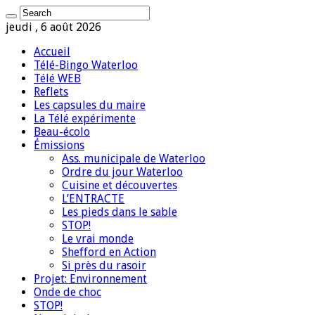
jeudi , 6 août 2026
Accueil
Télé-Bingo Waterloo
Télé WEB
Reflets
Les capsules du maire
La Télé expérimente
Beau-écolo
Émissions
Ass. municipale de Waterloo
Ordre du jour Waterloo
Cuisine et découvertes
L’ENTRACTE
Les pieds dans le sable
STOP!
Le vrai monde
Shefford en Action
Si près du rasoir
Projet: Environnement
Onde de choc
STOP!