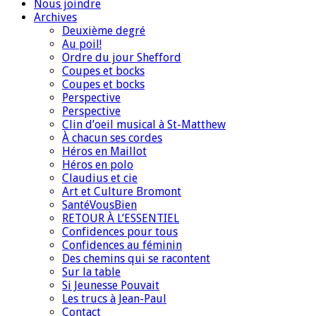
Nous joindre
Archives
Deuxième degré
Au poil!
Ordre du jour Shefford
Coupes et bocks
Coupes et bocks
Perspective
Perspective
Clin d’oeil musical à St-Matthew
À chacun ses cordes
Héros en Maillot
Héros en polo
Claudius et cie
Art et Culture Bromont
SantéVousBien
RETOUR À L’ESSENTIEL
Confidences pour tous
Confidences au féminin
Des chemins qui se racontent
Sur la table
Si Jeunesse Pouvait
Les trucs à Jean-Paul
Contact