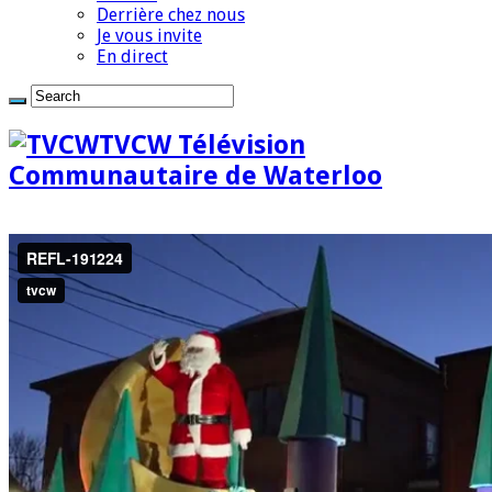
Derrière chez nous
Je vous invite
En direct
TVCW Télévision
Communautaire de Waterloo