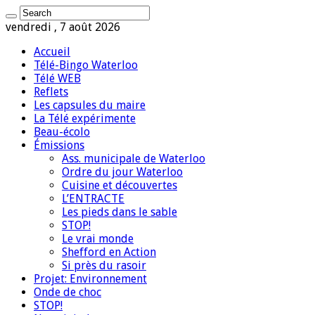
vendredi , 7 août 2026
Accueil
Télé-Bingo Waterloo
Télé WEB
Reflets
Les capsules du maire
La Télé expérimente
Beau-écolo
Émissions
Ass. municipale de Waterloo
Ordre du jour Waterloo
Cuisine et découvertes
L’ENTRACTE
Les pieds dans le sable
STOP!
Le vrai monde
Shefford en Action
Si près du rasoir
Projet: Environnement
Onde de choc
STOP!