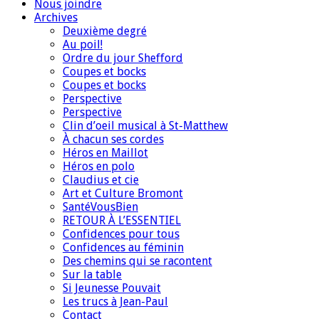
Nous joindre
Archives
Deuxième degré
Au poil!
Ordre du jour Shefford
Coupes et bocks
Coupes et bocks
Perspective
Perspective
Clin d’oeil musical à St-Matthew
À chacun ses cordes
Héros en Maillot
Héros en polo
Claudius et cie
Art et Culture Bromont
SantéVousBien
RETOUR À L’ESSENTIEL
Confidences pour tous
Confidences au féminin
Des chemins qui se racontent
Sur la table
Si Jeunesse Pouvait
Les trucs à Jean-Paul
Contact