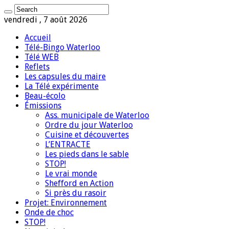
vendredi , 7 août 2026
Accueil
Télé-Bingo Waterloo
Télé WEB
Reflets
Les capsules du maire
La Télé expérimente
Beau-écolo
Émissions
Ass. municipale de Waterloo
Ordre du jour Waterloo
Cuisine et découvertes
L’ENTRACTE
Les pieds dans le sable
STOP!
Le vrai monde
Shefford en Action
Si près du rasoir
Projet: Environnement
Onde de choc
STOP!