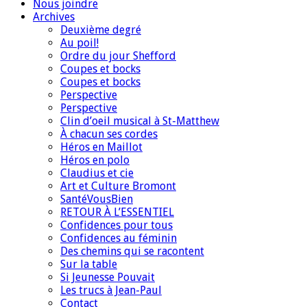
Nous joindre
Archives
Deuxième degré
Au poil!
Ordre du jour Shefford
Coupes et bocks
Coupes et bocks
Perspective
Perspective
Clin d’oeil musical à St-Matthew
À chacun ses cordes
Héros en Maillot
Héros en polo
Claudius et cie
Art et Culture Bromont
SantéVousBien
RETOUR À L’ESSENTIEL
Confidences pour tous
Confidences au féminin
Des chemins qui se racontent
Sur la table
Si Jeunesse Pouvait
Les trucs à Jean-Paul
Contact