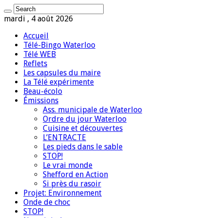
mardi , 4 août 2026
Accueil
Télé-Bingo Waterloo
Télé WEB
Reflets
Les capsules du maire
La Télé expérimente
Beau-écolo
Émissions
Ass. municipale de Waterloo
Ordre du jour Waterloo
Cuisine et découvertes
L’ENTRACTE
Les pieds dans le sable
STOP!
Le vrai monde
Shefford en Action
Si près du rasoir
Projet: Environnement
Onde de choc
STOP!