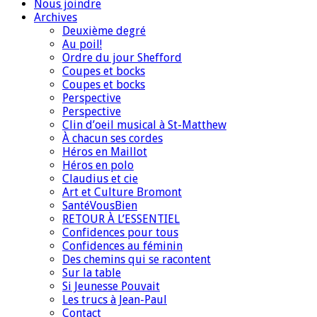
Nous joindre
Archives
Deuxième degré
Au poil!
Ordre du jour Shefford
Coupes et bocks
Coupes et bocks
Perspective
Perspective
Clin d’oeil musical à St-Matthew
À chacun ses cordes
Héros en Maillot
Héros en polo
Claudius et cie
Art et Culture Bromont
SantéVousBien
RETOUR À L’ESSENTIEL
Confidences pour tous
Confidences au féminin
Des chemins qui se racontent
Sur la table
Si Jeunesse Pouvait
Les trucs à Jean-Paul
Contact