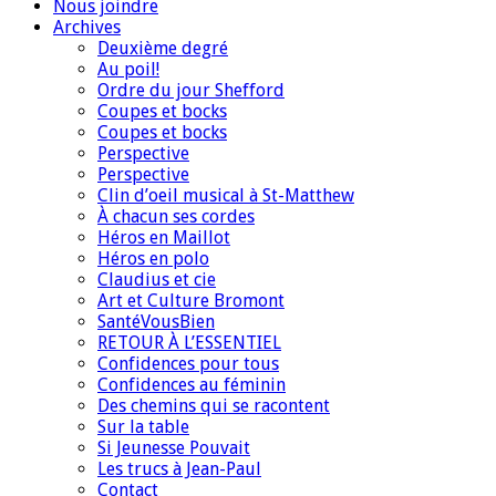
Nous joindre
Archives
Deuxième degré
Au poil!
Ordre du jour Shefford
Coupes et bocks
Coupes et bocks
Perspective
Perspective
Clin d’oeil musical à St-Matthew
À chacun ses cordes
Héros en Maillot
Héros en polo
Claudius et cie
Art et Culture Bromont
SantéVousBien
RETOUR À L’ESSENTIEL
Confidences pour tous
Confidences au féminin
Des chemins qui se racontent
Sur la table
Si Jeunesse Pouvait
Les trucs à Jean-Paul
Contact