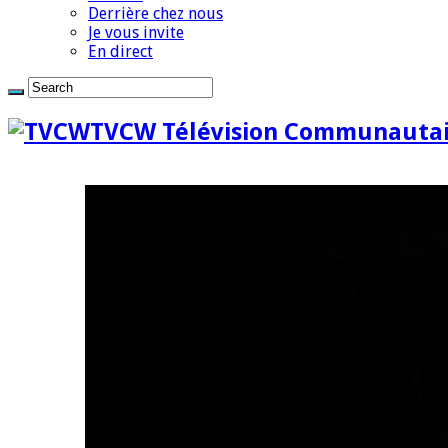
Derrière chez nous
Je vous invite
En direct
TVCW Télévision Communautai