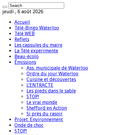
jeudi , 6 août 2026
Accueil
Télé-Bingo Waterloo
Télé WEB
Reflets
Les capsules du maire
La Télé expérimente
Beau-écolo
Émissions
Ass. municipale de Waterloo
Ordre du jour Waterloo
Cuisine et découvertes
L’ENTRACTE
Les pieds dans le sable
STOP!
Le vrai monde
Shefford en Action
Si près du rasoir
Projet: Environnement
Onde de choc
STOP!