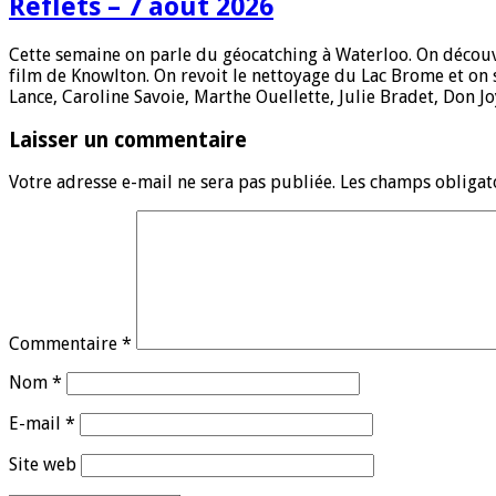
Reflets – 7 août 2026
Cette semaine on parle du géocatching à Waterloo. On découvr
film de Knowlton. On revoit le nettoyage du Lac Brome et on 
Lance, Caroline Savoie, Marthe Ouellette, Julie Bradet, Don J
Laisser un commentaire
Votre adresse e-mail ne sera pas publiée.
Les champs obligat
Commentaire
*
Nom
*
E-mail
*
Site web