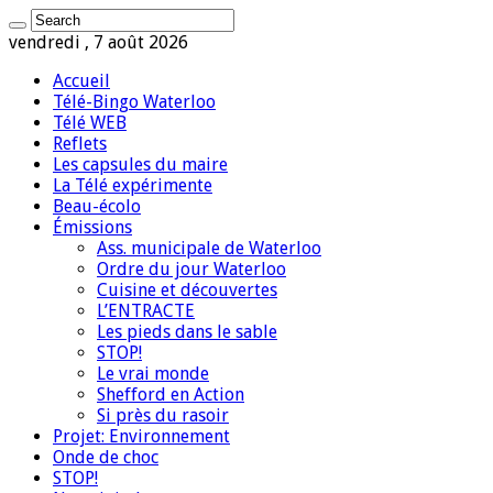
vendredi , 7 août 2026
Accueil
Télé-Bingo Waterloo
Télé WEB
Reflets
Les capsules du maire
La Télé expérimente
Beau-écolo
Émissions
Ass. municipale de Waterloo
Ordre du jour Waterloo
Cuisine et découvertes
L’ENTRACTE
Les pieds dans le sable
STOP!
Le vrai monde
Shefford en Action
Si près du rasoir
Projet: Environnement
Onde de choc
STOP!