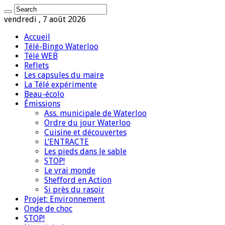
vendredi , 7 août 2026
Accueil
Télé-Bingo Waterloo
Télé WEB
Reflets
Les capsules du maire
La Télé expérimente
Beau-écolo
Émissions
Ass. municipale de Waterloo
Ordre du jour Waterloo
Cuisine et découvertes
L’ENTRACTE
Les pieds dans le sable
STOP!
Le vrai monde
Shefford en Action
Si près du rasoir
Projet: Environnement
Onde de choc
STOP!