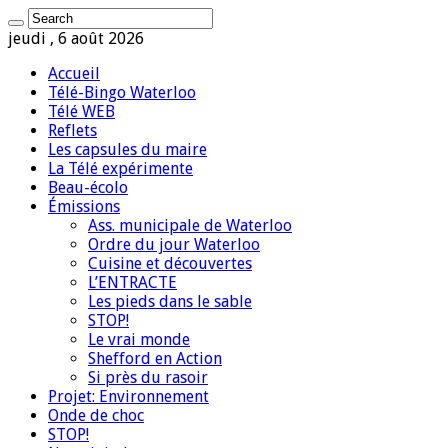
jeudi , 6 août 2026
Accueil
Télé-Bingo Waterloo
Télé WEB
Reflets
Les capsules du maire
La Télé expérimente
Beau-écolo
Émissions
Ass. municipale de Waterloo
Ordre du jour Waterloo
Cuisine et découvertes
L’ENTRACTE
Les pieds dans le sable
STOP!
Le vrai monde
Shefford en Action
Si près du rasoir
Projet: Environnement
Onde de choc
STOP!