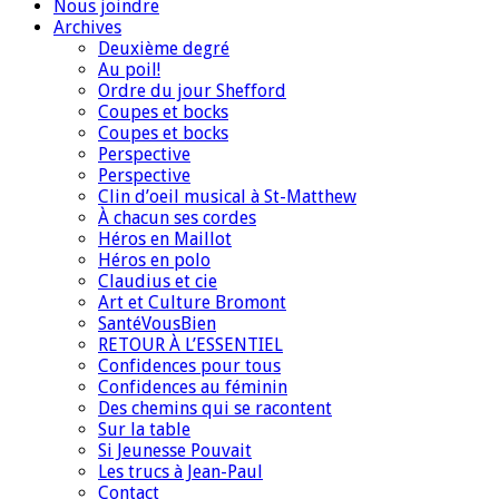
Nous joindre
Archives
Deuxième degré
Au poil!
Ordre du jour Shefford
Coupes et bocks
Coupes et bocks
Perspective
Perspective
Clin d’oeil musical à St-Matthew
À chacun ses cordes
Héros en Maillot
Héros en polo
Claudius et cie
Art et Culture Bromont
SantéVousBien
RETOUR À L’ESSENTIEL
Confidences pour tous
Confidences au féminin
Des chemins qui se racontent
Sur la table
Si Jeunesse Pouvait
Les trucs à Jean-Paul
Contact