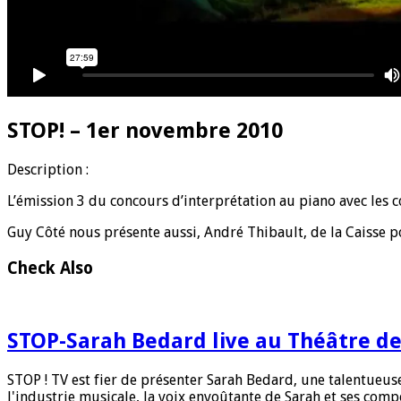
STOP! – 1er novembre 2010
D
escription :
L’émission 3 du concours d’interprétation au piano avec les 
Guy Côté nous présente aussi, André Thibault, de la Caisse po
Check Also
STOP-Sarah Bedard live au Théâtre d
STOP ! TV est fier de présenter Sarah Bedard, une talentueu
l'industrie musicale, la voix envoûtante de Sarah et ses compo