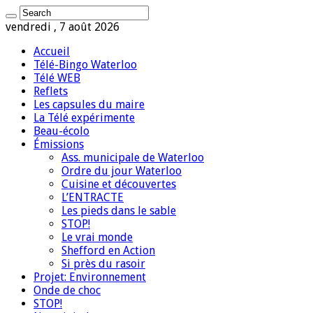
vendredi , 7 août 2026
Accueil
Télé-Bingo Waterloo
Télé WEB
Reflets
Les capsules du maire
La Télé expérimente
Beau-écolo
Émissions
Ass. municipale de Waterloo
Ordre du jour Waterloo
Cuisine et découvertes
L’ENTRACTE
Les pieds dans le sable
STOP!
Le vrai monde
Shefford en Action
Si près du rasoir
Projet: Environnement
Onde de choc
STOP!