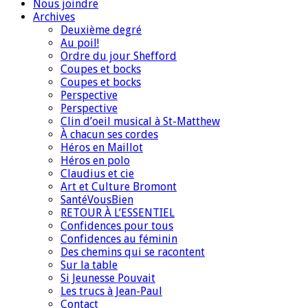
Nous joindre
Archives
Deuxième degré
Au poil!
Ordre du jour Shefford
Coupes et bocks
Coupes et bocks
Perspective
Perspective
Clin d’oeil musical à St-Matthew
À chacun ses cordes
Héros en Maillot
Héros en polo
Claudius et cie
Art et Culture Bromont
SantéVousBien
RETOUR À L’ESSENTIEL
Confidences pour tous
Confidences au féminin
Des chemins qui se racontent
Sur la table
Si Jeunesse Pouvait
Les trucs à Jean-Paul
Contact