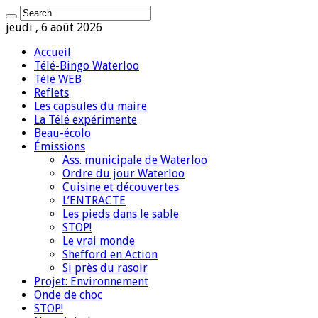
jeudi , 6 août 2026
Accueil
Télé-Bingo Waterloo
Télé WEB
Reflets
Les capsules du maire
La Télé expérimente
Beau-écolo
Émissions
Ass. municipale de Waterloo
Ordre du jour Waterloo
Cuisine et découvertes
L’ENTRACTE
Les pieds dans le sable
STOP!
Le vrai monde
Shefford en Action
Si près du rasoir
Projet: Environnement
Onde de choc
STOP!