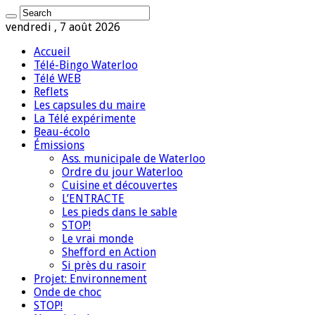
vendredi , 7 août 2026
Accueil
Télé-Bingo Waterloo
Télé WEB
Reflets
Les capsules du maire
La Télé expérimente
Beau-écolo
Émissions
Ass. municipale de Waterloo
Ordre du jour Waterloo
Cuisine et découvertes
L’ENTRACTE
Les pieds dans le sable
STOP!
Le vrai monde
Shefford en Action
Si près du rasoir
Projet: Environnement
Onde de choc
STOP!