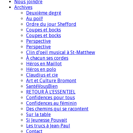
Nous joindre
Archives
Deuxième degré
Au poil!
Ordre du jour Shefford
Coupes et bocks
Coupes et bocks
Perspective
Perspective
Clin d’oeil musical à St-Matthew
À chacun ses cordes
Héros en Maillot
Héros en polo
Claudius et cie
Art et Culture Bromont
SantéVousBien
RETOUR À L’ESSENTIEL
Confidences pour tous
Confidences au féminin
Des chemins qui se racontent
Sur la table
Si Jeunesse Pouvait
Les trucs à Jean-Paul
Contact